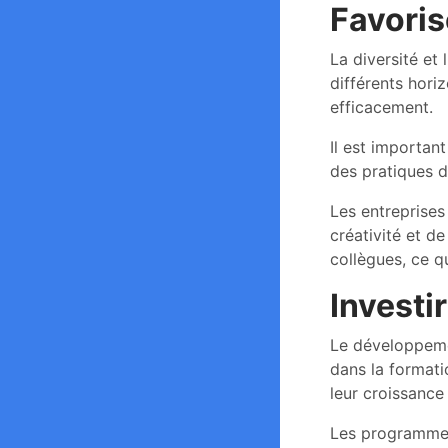
Favorise
La diversité et
différents hori
efficacement.
Il est importan
des pratiques d
Les entreprises 
créativité et d
collègues, ce q
Investi
Le développemen
dans la formati
leur croissance
Les programmes 